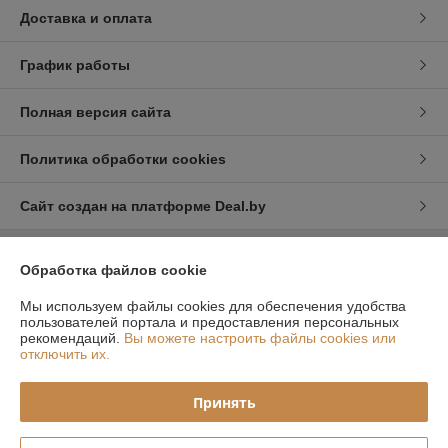
Доставка и оплата
График работы
Полная версия сайта
Политика обработки cookies
Сайт создан на платформе Deal.by
Информация для покупателя
Обработка файлов cookie
Юридическое лицо:
ООО"ДЕМЕТРА -СПОРТ"
Мы используем файлы cookies для обеспечения удобства
220073 г.Минск ул. Домбровская 15, пом. 4-635
пользователей портала и предоставления персональных
рекомендаций.
Вы можете настроить файлы cookies или
Регистрационный номер ЕГР: 192589116
отключить их.
УНП: 192589116
Принять
Регистрационный орган: Минский городской исполнительный комитет
Дата регистрации компании: 13.01.2016