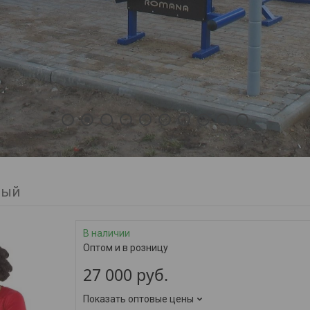
1
2
3
4
5
6
7
8
9
10
ный
В наличии
Оптом и в розницу
27 000
руб.
Показать оптовые цены