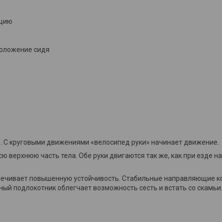
кцию
положение сидя
. С круговыми движениями «велосипед руки» начинает движение.
сю верхнюю часть тела. Обе руки двигаются так же, как при езде
печивает повышенную устойчивость. Стабильные направляющие к
ый подлокотник облегчает возможность сесть и встать со скамьи