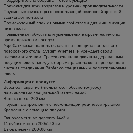
Предварительно собрана - готов к укладке
Подходит для всех возрастов и уровней производительности
Пружинные фиксаторы с нескользящей резиновой крышкой
защищают пол зала
Промежуточный слой с новыми свойствами для минимизации
пиков силы
Повышенная гибкость для уменьшения нагрузки на тело во
время прыжков и посадок
Акробатическая панель основан на принципе напольного
поворотного стола "System Wiemers" и убеждает своим
высоким качеством. Трасса оснащена двойным деревянным
несущим слоем, между которыми расположена проверенная
система соединения Bänfer со специальным полиэтиленовым
слоем.
Информация о продукте:
Верхнее покрытие (игольчатое, небесно-голубое)
ламинировано специальной мягкой пеной
Высота пола: 200 мм
Пружинные крепления с нескользящей резиновой крышкой
Крепление с помощью липучки
Одноэлементная дорожка 14х2 м:
11 субэлементов 200x120 см
1 подэлемент 200x80 см