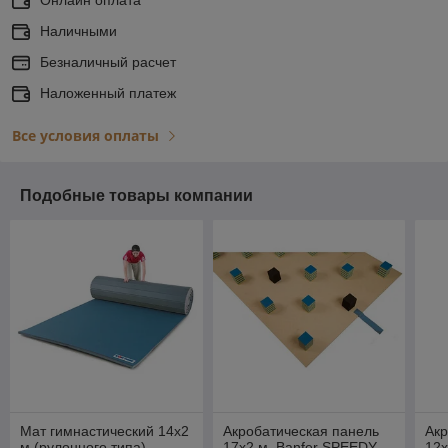
Наличными
Безналичный расчет
Наложенный платеж
Все условия оплаты
Подобные товары компании
Мат гимнастический 14х2
Акробатическая панель
Акр
м (рулонного типа)
17х2 м, Banfer SPEEDY
12х