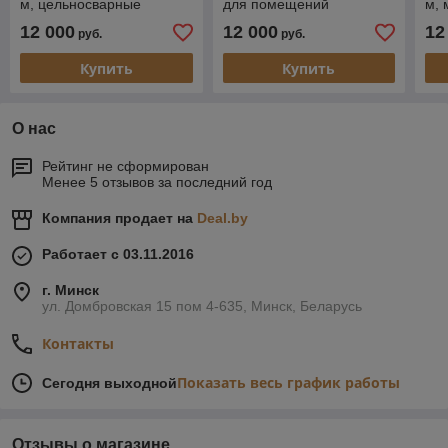
м, цельносварные
для помещений
м,
12 000
12 000
12
руб.
руб.
Купить
Купить
О нас
Рейтинг не сформирован
Менее 5 отзывов за последний год
Компания продает на
Deal.by
Работает с 03.11.2016
г. Минск
ул. Домбровская 15 пом 4-635, Минск, Беларусь
Контакты
Показать весь график работы
Сегодня выходной
Отзывы о магазине