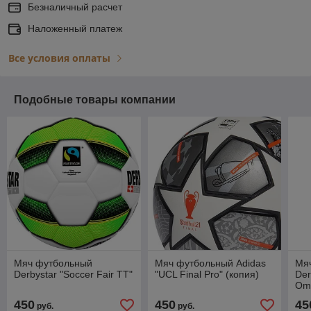
Безналичный расчет
Наложенный платеж
Все условия оплаты
Подобные товары компании
Мяч футбольный
Мяч футбольный Adidas
Мя
Derbystar "Soccer Fair TT"
"UCL Final Pro" (копия)
Der
Om
450
450
45
руб.
руб.