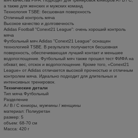
а также для женских и мужских команд.
Технология TSBE: бесшовная поверхность
Отличный контроль мяча
Высокое качество и долговечность
Adidas Football "Conext21 League": очень хороший контроль
мяча
Футбольный мяч Adidas "Conext21 League" оснащен
технологией TSBE. В результате получается бесшовная
поверхность, обеспечивающая лучший контакт и меньшее
водопоглощение. Футбольный мяч также прошел тест ФИФА на
обхват, вес, отскок и водопоглощение. Кроме того, «Conext21
League» от Adidas отличается высокой прочностью и отличным
контролем мяча. Идеально подходит для длительных и
интенсивных тренировок.
Технические детали
Тип мяча Футбольный
Разделение
A / B / C юниоры, мужчины / женщины
материал: Полиуретан
размер: 5
объем: 68-70 см
Масса: 420 г