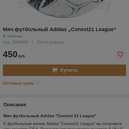
Мяч футбольный Adidas „Conext21 League“
В наличии
Код: 2989600
Опт и розница
450
руб.
Купить
Оптовые цены
Описание
Мяч футбольный Adidas "Context 21 League"
С футбольным мячом Adidas "Conext21 League" вы получаете
мяч качества FIFA. Подходит для тренировок юниоров A / B / C,