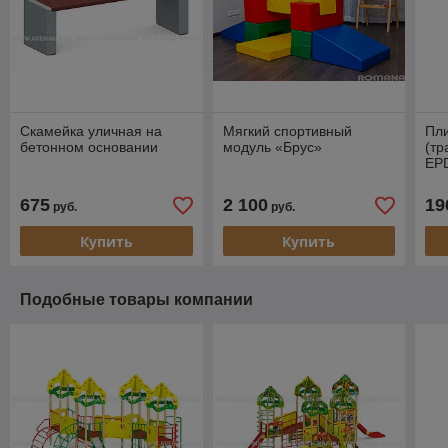
Скамейка уличная на
Мягкий спортивный
Пли
бетонном основании
модуль «Брус»
(тр
EP
675
2 100
19
руб.
руб.
Купить
Купить
Подобные товары компании