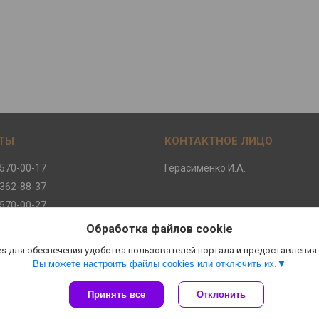
 570-00-17
Герасименко И.А.
 362-88-37
 570-00-27
 570-00-47
Обработка файлов cookie
s для обеспечения удобства пользователей портала и предоставления
Вы можете настроить файлы cookies или отключить их.
Сайт создан на платформе Deal.by
Принять все
Отклонить
Политика обработки файлов cookies