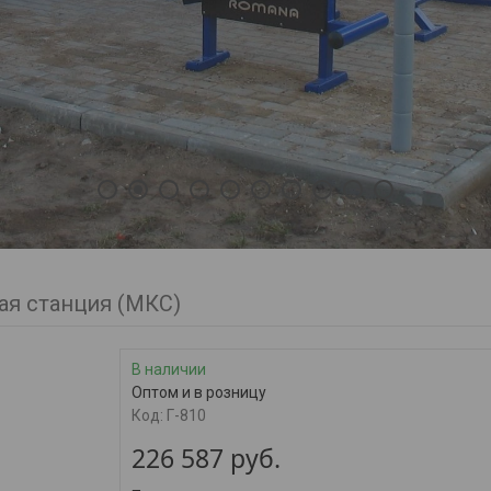
1
2
3
4
5
6
7
8
9
10
ая станция (МКС)
В наличии
Оптом и в розницу
Код:
Г-810
226 587
руб.