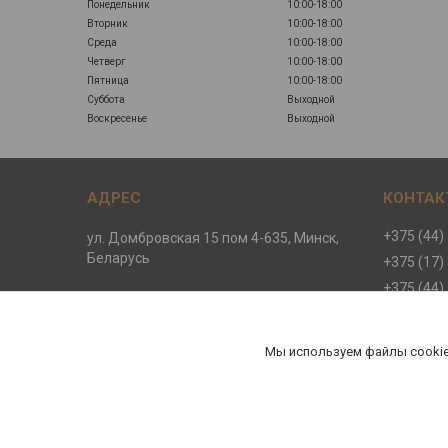
Понедельник
10:00-18:00
Вторник
10:00-18:00
Среда
10:00-18:00
Четверг
10:00-18:00
Пятница
10:00-18:00
Суббота
Выходной
Воскресенье
Выходной
+375 (44)
ул. Домбровская 15 пом 4-635, Минск,
Беларусь
+375 (17)
+375 (44)
+375 (44)
ООО "ДЕМЕТРА-СПОРТ"
Мы используем файлы cookie