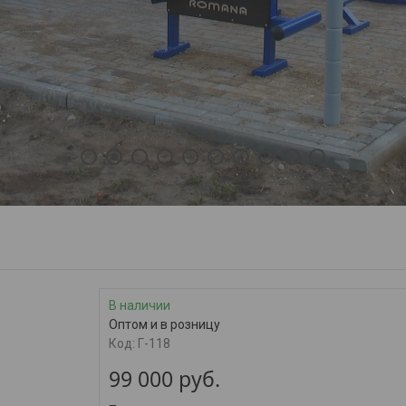
1
2
3
4
5
6
7
8
9
10
В наличии
Оптом и в розницу
Код:
Г-118
99 000
руб.