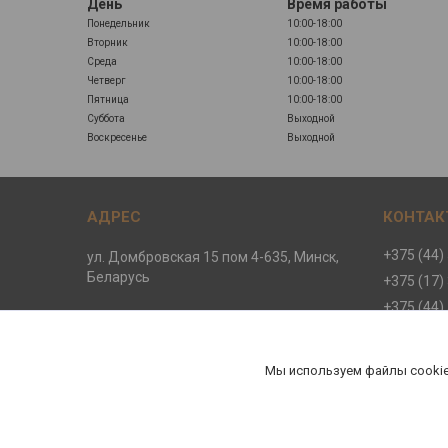
День
Время работы
Понедельник
10:00-18:00
Вторник
10:00-18:00
Среда
10:00-18:00
Четверг
10:00-18:00
Пятница
10:00-18:00
Суббота
Выходной
Воскресенье
Выходной
+375 (44)
ул. Домбровская 15 пом 4-635, Минск,
Беларусь
+375 (17)
+375 (44)
+375 (44)
ООО "ДЕМЕТРА-СПОРТ"
Мы используем файлы cookie