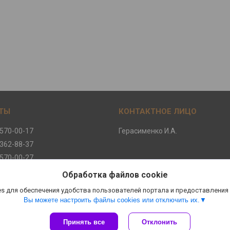
 570-00-17
Герасименко И.А.
 362-88-37
 570-00-27
 570-00-47
Обработка файлов cookie
s для обеспечения удобства пользователей портала и предоставления
Вы можете настроить файлы cookies или отключить их.
Сайт создан на платформе Deal.by
Принять все
Отклонить