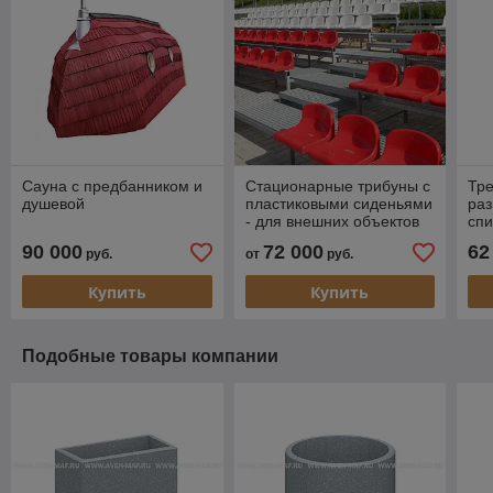
Сауна с предбанником и
Стационарные трибуны с
Тр
душевой
пластиковыми сиденьями
раз
- для внешних объектов
спи
(62 места)
90 000
72 000
62
руб.
от
руб.
Купить
Купить
Подобные товары компании