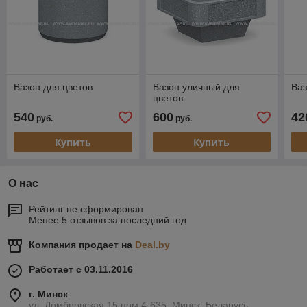
Вазон для цветов
Вазон уличный для
Ваз
цветов
540
600
42
руб.
руб.
Купить
Купить
О нас
Рейтинг не сформирован
Менее 5 отзывов за последний год
Компания продает на
Deal.by
Работает с 03.11.2016
г. Минск
ул. Домбровская 15 пом 4-635, Минск, Беларусь