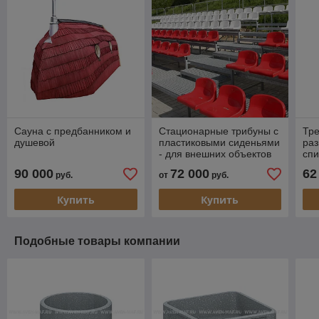
Сауна с предбанником и
Стационарные трибуны с
Тр
душевой
пластиковыми сиденьями
раз
- для внешних объектов
спи
(62 места)
90 000
72 000
62
руб.
от
руб.
Купить
Купить
Подобные товары компании