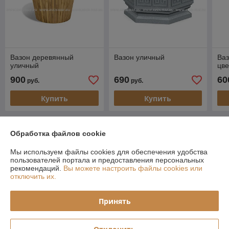
Вазон деревянный
Вазон уличный
Ваз
уличный
цве
900
690
60
руб.
руб.
Купить
Купить
О нас
Обработка файлов cookie
Рейтинг не сформирован
Мы используем файлы cookies для обеспечения удобства
Менее 5 отзывов за последний год
пользователей портала и предоставления персональных
рекомендаций.
Вы можете настроить файлы cookies или
Компания продает на
Deal.by
отключить их.
Работает с 03.11.2016
Принять
г. Минск
ул. Домбровская 15 пом 4-635, Минск, Беларусь