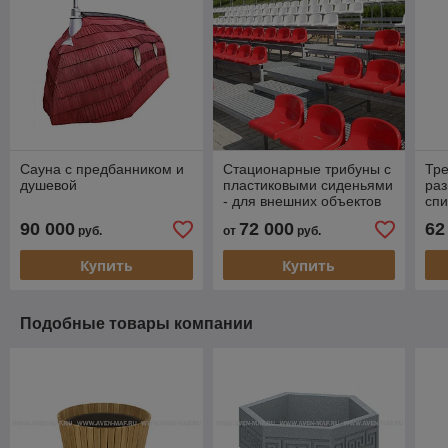
Сауна с предбанником и
Стационарные трибуны с
Тр
душевой
пластиковыми сиденьями
раз
- для внешних объектов
спи
(62 места)
90 000
72 000
62
руб.
от
руб.
Купить
Купить
Подобные товары компании