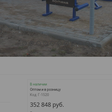
1
2
3
4
5
6
7
8
9
10
В наличии
Оптом и в розницу
Код:
Г-1520
352 848
руб.