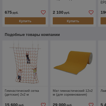
EP
675
2 100
19
руб.
руб.
Купить
Купить
Подобные товары компании
Гимнастический сетка
Мат гимнастический 12х2
Лав
(детская) 2х2 м
м (для соревнования)
15 600
29 000
5 
руб.
руб.