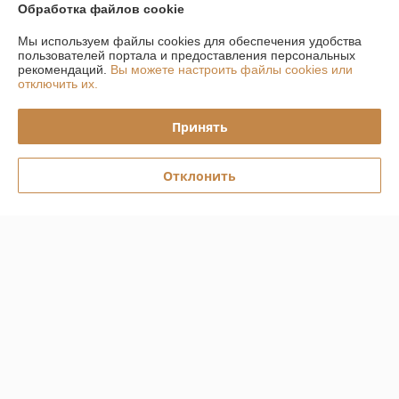
Обработка файлов cookie
Мы используем файлы cookies для обеспечения удобства
О нас
пользователей портала и предоставления персональных
рекомендаций.
Вы можете настроить файлы cookies или
Рейтинг не сформирован
отключить их.
Менее 5 отзывов за последний год
Компания продает на
Deal.by
Принять
Работает с 03.11.2016
Отклонить
г. Минск
ул. Домбровская 15 пом 4-635, Минск, Беларусь
Контакты
Показать весь график работы
Сегодня выходной
Отзывы о магазине
У компании пока нет отзывов, добавьте первый