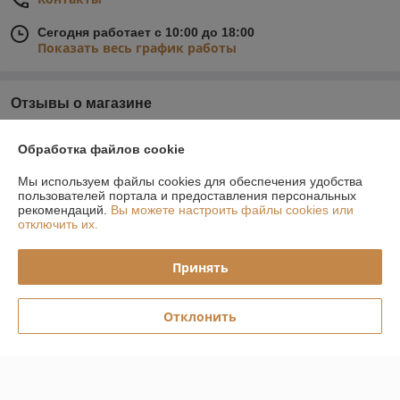
Сегодня работает с 10:00 до 18:00
Показать весь график работы
Отзывы о магазине
У компании пока нет отзывов, добавьте первый
Обработка файлов cookie
Мы используем файлы cookies для обеспечения удобства
О нас
пользователей портала и предоставления персональных
рекомендаций.
Вы можете настроить файлы cookies или
отключить их.
Контакты
Принять
Доставка и оплата
График работы
Отклонить
Полная версия сайта
Политика обработки cookies