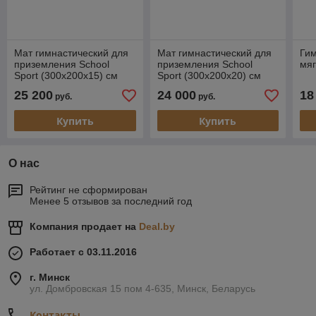
Мат гимнастический для
Мат гимнастический для
Гим
приземления School
приземления School
мяг
Sport (300х200х15) см
Sport (300х200х20) см
25 200
24 000
18
руб.
руб.
Купить
Купить
О нас
Рейтинг не сформирован
Менее 5 отзывов за последний год
Компания продает на
Deal.by
Работает с 03.11.2016
г. Минск
ул. Домбровская 15 пом 4-635, Минск, Беларусь
Контакты