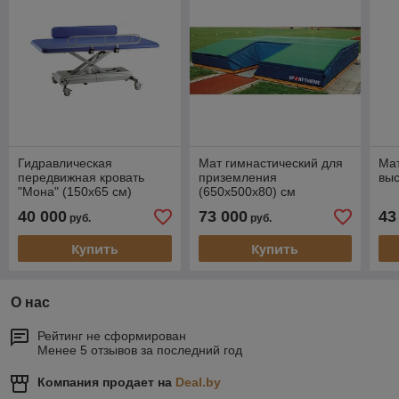
Гидравлическая
Мат гимнастический для
Мат
передвижная кровать
приземления
выс
"Мона" (150х65 см)
(650х500х80) см
40 000
73 000
43
руб.
руб.
Купить
Купить
О нас
Рейтинг не сформирован
Менее 5 отзывов за последний год
Компания продает на
Deal.by