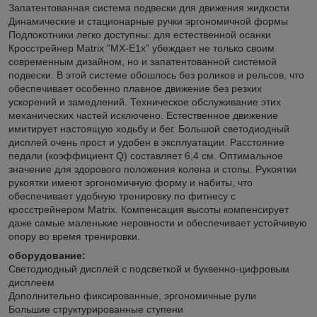
Запатентованная система подвески для движения жидкости
Динамические и стационарные ручки эргономичной формы
Подлокотники легко доступны: для естественной осанки
Кросстрейнер Matrix "MX-E1x" убеждает не только своим
современным дизайном, но и запатентованной системой
подвески. В этой системе обошлось без роликов и рельсов, что
обеспечивает особенно плавное движение без резких
ускорений и замедлений. Техническое обслуживание этих
механических частей исключено. Естественное движение
имитирует настоящую ходьбу и бег. Большой светодиодный
дисплей очень прост и удобен в эксплуатации. Расстояние
педали (коэффициент Q) составляет 6,4 см. Оптимальное
значение для здорового положения колена и стопы. Рукоятки
рукоятки имеют эргономичную форму и набиты, что
обеспечивает удобную тренировку по фитнесу с
кросстрейнером Matrix. Компенсация высоты компенсирует
даже самые маленькие неровности и обеспечивает устойчивую
опору во время тренировки.
оборудование:
Светодиодный дисплей с подсветкой и буквенно-цифровым
дисплеем
Дополнительно фиксированные, эргономичные рули
Большие структурированные ступени