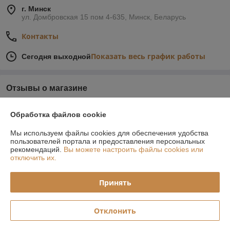
г. Минск
ул. Домбровская 15 пом 4-635, Минск, Беларусь
Контакты
Показать весь график работы
Сегодня выходной
Отзывы о магазине
У компании пока нет отзывов, добавьте первый
Обработка файлов cookie
Мы используем файлы cookies для обеспечения удобства
О нас
пользователей портала и предоставления персональных
рекомендаций.
Вы можете настроить файлы cookies или
отключить их.
Контакты
Принять
Доставка и оплата
График работы
Отклонить