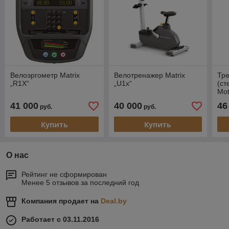
Велоэргометр Matrix
Велотренажер Matrix
Тр
„R1X“
„U1x“
(ст
Mot
41 000
40 000
46
руб.
руб.
Купить
Купить
О нас
Рейтинг не сформирован
Менее 5 отзывов за последний год
Компания продает на
Deal.by
Работает с 03.11.2016